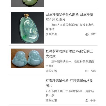
田豆种翡翠是什么翡翠 田豆种翡
翠介绍及图片
有的人在购买翡翠的时候被商家告
知这种
翡翠知识
382
豆种翡翠功效有哪些 揭秘它的三
大功效
豆种翡翠功效一、在豆种翡翠里面
含有的
翡翠知识
738
豆青种翡翠价格 豆种翡翠价格及
图片
它在市面上属于中低档的翡翠，内部结
构大多
翡翠知识
446