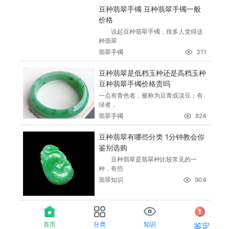
豆种翡翠手镯 豆种翡翠手镯一般
价格
说起豆种翡翠手镯，很多人觉得这
种翡翠
翡翠手镯
311
豆种翡翠是低档玉种还是高档玉种
豆种翡翠手镯价格贵吗
一点有青色者，被称为豆青或淡豆；有
绿者，
翡翠手镯
824
豆种翡翠有哪些分类 1分钟教会你
鉴别选购
豆种翡翠是翡翠种比较常见的一
种，有些
翡翠知识
904
首页
分类
知识
鉴定