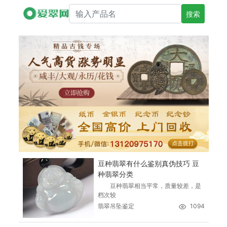
搜索产品名
豆种翡翠有什么鉴别真伪技巧 豆
种翡翠分类
豆种翡翠相当平常，质量较差，是
档次较
翡翠吊坠鉴定
1094