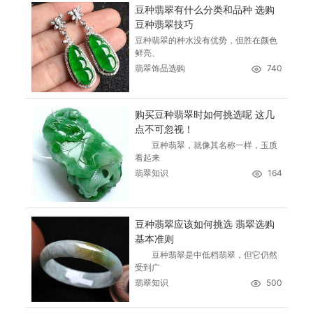
豆种翡翠有什么分类和品种 选购
豆种翡翠技巧
豆种翡翠的种水没有优势，但胜在颜色
鲜亮、
翡翠饰品选购
740
购买豆种翡翠时如何挑选呢 这几
点不可忽视！
豆种翡翠，就像其名称一样，玉质
看起来
翡翠知识
164
豆种翡翠应该如何挑选 翡翠选购
基本准则
豆种翡翠是中低档翡翠，但它仍然
受到广
翡翠知识
500