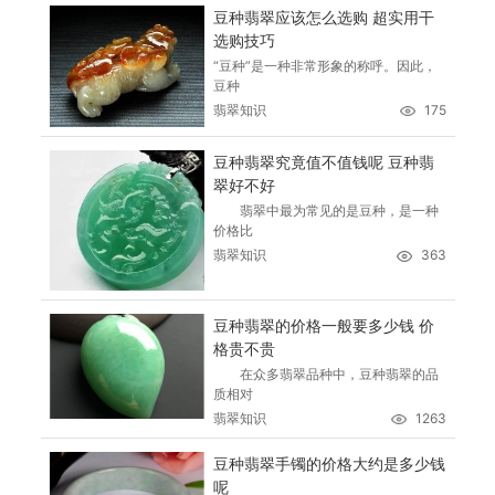
豆种翡翠应该怎么选购 超实用干
选购技巧
“豆种”是一种非常形象的称呼。因此，
豆种
翡翠知识
175
豆种翡翠究竟值不值钱呢 豆种翡
翠好不好
翡翠中最为常见的是豆种，是一种
价格比
翡翠知识
363
豆种翡翠的价格一般要多少钱 价
格贵不贵
在众多翡翠品种中，豆种翡翠的品
质相对
翡翠知识
1263
豆种翡翠手镯的价格大约是多少钱
呢