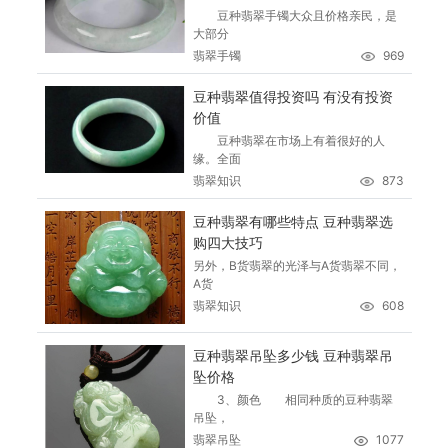
豆种翡翠手镯大众且价格亲民，是
大部分
翡翠手镯
969
豆种翡翠值得投资吗 有没有投资
价值
豆种翡翠在市场上有着很好的人
缘。全面
翡翠知识
873
豆种翡翠有哪些特点 豆种翡翠选
购四大技巧
另外，B货翡翠的光泽与A货翡翠不同，
A货
翡翠知识
608
豆种翡翠吊坠多少钱 豆种翡翠吊
坠价格
3、颜色 相同种质的豆种翡翠
吊坠，
翡翠吊坠
1077