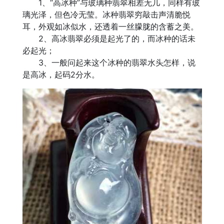
1、“高冰种”与玻璃种翡翠相差无几，同样有玻
璃光泽，但色冷无莹。冰种翡翠穷敲击声清脆悦
耳，外观如冰似水，还透着一丝朦胧的含蓄之美。
2、高冰翡翠必须是起光了的，而冰种的话未
必起光；
3、一般问起来这个冰种的翡翠水头怎样，说
是高冰，起码2分水。