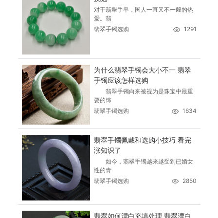
对于翡翠手串，国人一直又不一般的热
爱。翡
翡翠手镯选购
1291
为什么翡翠手镯会大小不一 翡翠
手镯应该怎样选购
翡翠手镯向来被视为是珠宝中最重
要的饰
翡翠手镯选购
1634
翡翠手镯佩戴和选购小技巧 看完
涨知识了
如今，翡翠手镯越来越受到已婚女
性的青
翡翠手镯选购
2850
翡翠如何漂白充填处理 翡翠漂白