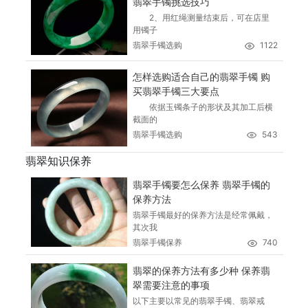
翡翠手镯挑选技巧
2、用红绳测量结束后，可在店里
用镯子
翡翠手镯选购
1122
怎样选购适合自己的翡翠手镯 购
买翡翠手镯三大要点
依据玉镯条子的形状及其加工后横
截面的
翡翠手镯选购
543
翡翠知识保养
翡翠手镯要怎么保养 翡翠手镯的
保养方法
翡翠手镯最好的保养方法是经常佩戴，
其次我
翡翠手镯保养
740
翡翠的保养方法有多少种 保养翡
翠需要注意的事项
以下主要以常见的翡翠手镯、翡翠戒