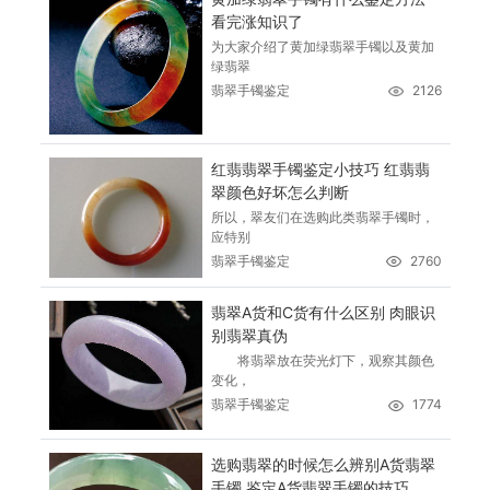
看完涨知识了
为大家介绍了黄加绿翡翠手镯以及黄加
绿翡翠
翡翠手镯鉴定
2126
红翡翡翠手镯鉴定小技巧 红翡翡
翠颜色好坏怎么判断
所以，翠友们在选购此类翡翠手镯时，
应特别
翡翠手镯鉴定
2760
翡翠A货和C货有什么区别 肉眼识
别翡翠真伪
将翡翠放在荧光灯下，观察其颜色
变化，
翡翠手镯鉴定
1774
选购翡翠的时候怎么辨别A货翡翠
手镯 鉴定A货翡翠手镯的技巧