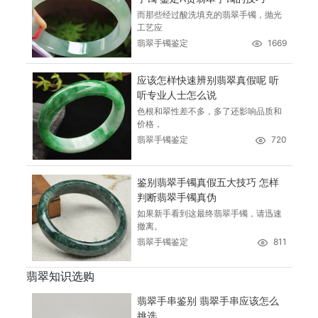
而那些经过酸洗填充的翡翠手镯，抛光
工艺应
翡翠手镯鉴定
1669
应该怎样快速辨别翡翠真假呢 听
听专业人士怎么说
色根和翠性差不多，多了还影响品质和
价格，
翡翠手镯鉴定
720
鉴别翡翠手镯真假五大技巧 怎样
判断翡翠手镯真伪
如果新手看到这最终翡翠手镯，请迅速
撤离。
翡翠手镯鉴定
811
翡翠知识选购
翡翠手串鉴别 翡翠手串应该怎么
挑选