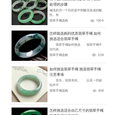
处理的步骤
碱洗的另一个目的是中和酸洗造成的酸
性。有
翡翠手镯选购
1904
怎样能选购到优质翡翠手镯 如何
挑选适合翡翠手镯
翡翠手镯如何挑选 翡翠手镯不
但代表
翡翠手镯选购
338
如何挑选翡翠手镯 挑选翡翠手镯
注意事项
首先，知情准则。 以及一些缺
陷并不
翡翠手镯选购
656
怎样挑选适合自己尺寸的翡翠手镯