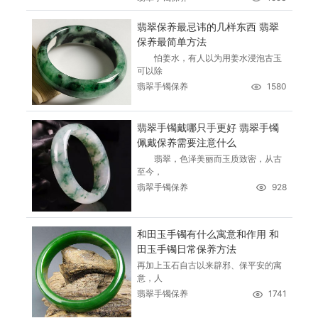
翡翠保养最忌讳的几样东西 翡翠
保养最简单方法
怕姜水，有人以为用姜水浸泡古玉
可以除
翡翠手镯保养
1580
翡翠手镯戴哪只手更好 翡翠手镯
佩戴保养需要注意什么
翡翠，色泽美丽而玉质致密，从古
至今，
翡翠手镯保养
928
和田玉手镯有什么寓意和作用 和
田玉手镯日常保养方法
再加上玉石自古以来辟邪、保平安的寓
意，人
翡翠手镯保养
1741