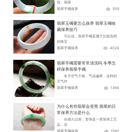
指、翡翠
翡翠手镯保养
509
翡翠玉镯要怎么保养 翡翠玉镯收
藏保养技巧
可以说，翡翠手镯是属于比较高档
的珠宝
翡翠手镯保养
4024
翡翠手镯需要常常清洗吗 冬季怎
样保养翡翠手镯
冬天空气干燥、气温偏寒，这样的
天气对
翡翠手镯保养
1364
为什么有些翡翠会变黑 翡翠的日
常保养方法是什么
在很久以前，首饰是一类装饰工艺
品，后
翡翠手镯保养
1593