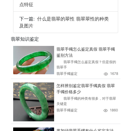
点特征
下一篇:
什么是翡翠的翠性 翡翠翠性的种类
及图片
翡翠知识鉴定
翡翠手镯怎么鉴定真假 翡翠手镯
鉴别方法
翡翠手镯怎么鉴定真假？但是假的
翡翠手
翡翠手镯鉴定
1678
怎样辨别鉴定翡翠手镯真假 翡翠
手镯价格多少
翡翠手镯的种类有很多，对于翡翠
关键是
翡翠手镯鉴定
1860
黄加绿翡翠手镯有什么鉴定方法