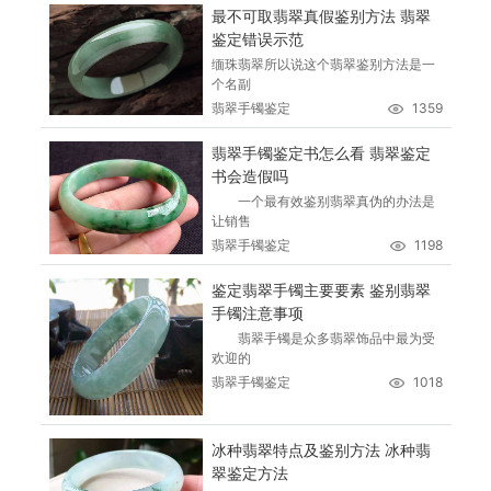
最不可取翡翠真假鉴别方法 翡翠
鉴定错误示范
缅珠翡翠所以说这个翡翠鉴别方法是一
个名副
翡翠手镯鉴定
1359
翡翠手镯鉴定书怎么看 翡翠鉴定
书会造假吗
一个最有效鉴别翡翠真伪的办法是
让销售
翡翠手镯鉴定
1198
鉴定翡翠手镯主要要素 鉴别翡翠
手镯注意事项
翡翠手镯是众多翡翠饰品中最为受
欢迎的
翡翠手镯鉴定
1018
冰种翡翠特点及鉴别方法 冰种翡
翠鉴定方法