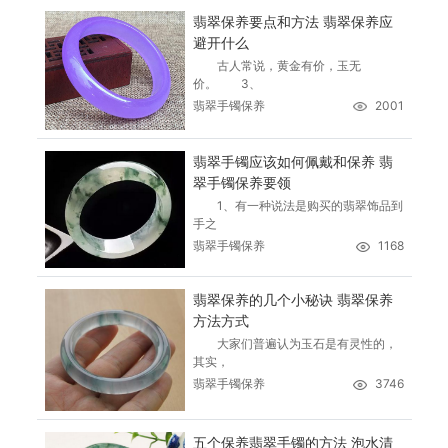
翡翠保养要点和方法 翡翠保养应
避开什么
古人常说，黄金有价，玉无
价。 3、
翡翠手镯保养
2001
翡翠手镯应该如何佩戴和保养 翡
翠手镯保养要领
1、有一种说法是购买的翡翠饰品到
手之
翡翠手镯保养
1168
翡翠保养的几个小秘诀 翡翠保养
方法方式
大家们普遍认为玉石是有灵性的，
其实，
翡翠手镯保养
3746
五个保养翡翠手镯的方法 泡水清