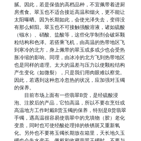
腻。因此，若是保值的高档品种，不宜佩带着进厨
房煮食。翠玉也不适合接近高温和烟火，更不能让
太阳曝晒。因为长期如此，会使光泽失去，变得没
有那么鲜阳。翠玉也不可接触强酸溶液，诸如硫酸
（镪水）、硝酸、盐酸等，这些化学制剂会破坏颗
粒结构和色泽。若搭乘飞机，由高温的热带地区飞
到寒冷的北方，身上佩带的翠玉或多或少也会受热
胀冷缩的影响。同理，由冰冷的北方飞到热带地区
也是同样的道理。太大的温差与压力以使颗粒结构
产生变化（如微裂），只是我们用肉眼难以察觉。
因此，若遇到这种忽冷忽热的状况，应加强对玉镯
的保养。
目前市场上面有一些翡翠B货，是经硫酸浸
泡、注胶后的产品，它怕高温，所以不要在烹饪或
高温地方工作时戴B货玉镯的保养，特别是B货翡翠
手镯，遇高温很容易使翡翠中的充填物（胶）老化
变质，同时也可使经酸处理掉的铁锈斑又重新氧
化。另外也不要将玉镯长期放在箱里，天长地久玉
镯也会失水变干。佩戴和收藏翡翠玉镯时，不要与