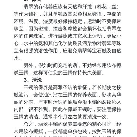
翡翠的存储器应该有天然和纤维（棉花、丝）
等作为铺衬，并且单独放置以免相互碰撞，存储的
环境、温度、湿度最好保持稳定，运动时不要佩带
珠宝，因为碰撞、撞击和摩擦都会损坏包括翡翠在
内的任何珠宝。进行游泳或其它水上运动，更应小
心，水中的氨和其他化学物质及污染物对翡翠等珠
宝有很强的溶蚀作用，应避免翡翠等宝石触及自然
水。
另外，假如时间充足的话，不妨经常用软布擦
试玉镯，这样可使您的玉镯保持长久美丽。
3、清洗
玉镯的保养是高雅圣洁的象征，若长期使之接
触油污，会使油污沾在玉镯的保养表面，影响其华
丽的外表。严重时污蚀的油垢会沿玉镯的裂纹沁入
内部，很不雅观。因此在佩戴玉镯时，要注意保持
玉镯的清洁。通常半个月左右就要清洗一次。
总之，翡翠手镯的保养需要您的精心呵护，经
常用软布擦拭，一般都需单独包装，按照玉镯的保