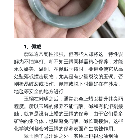
1、佩戴
翡翠通常韧性很强。但有些人却将这一特性误
解为不怕摔打。却不知玉镯同样需精心保养，才能
永久娇美、温润。在佩戴玉镯时，要避免使它从高
处坠落或撞击硬物，尤其是有少量裂纹的玉镯。否
则极易破裂或损伤。佩带或脱下时最好在有沙发、
地毯等安全的地方进行
玉镯在雕琢之后，通常都会上蜡以提升其亮丽
程度。所以玉镯的保养不能与酸、碱和有机溶剂接
触，就算是没有上蜡的玉镯的保养，由于它们是多
矿物的集合体，也应避免与酸、碱长期接触。这些
化学试剂都会对玉镯的保养表面产生腐蚀作用。
翠玉除了忌汗油之外，实质上也很忌油烟油