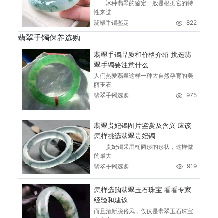
冰种翡翠的鉴定一般是根据它的特
性来进
翡翠手镯鉴定
822
翡翠手镯保养选购
翡翠手镯品质和价格介绍 挑选翡
翠手镯要注意什么
人们热爱翡翠这样一种大自然孕育的美
丽玉石
翡翠手镯选购
975
翡翠贵妃镯图片鉴赏及含义 应该
怎样挑选翡翠贵妃镯
贵妃镯采用椭圆形的形状，这样做
的最大
翡翠手镯选购
919
怎样选购翡翠玉石珠宝 看看专家
经验和建议
而且清新脱俗风，仅仅是翡翠玉石珠宝