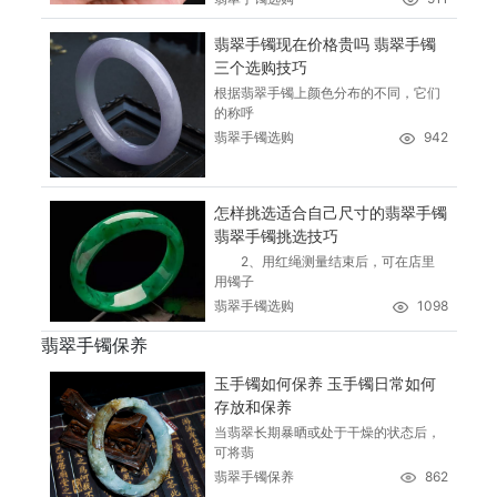
翡翠手镯现在价格贵吗 翡翠手镯
三个选购技巧
根据翡翠手镯上颜色分布的不同，它们
的称呼
翡翠手镯选购
942
怎样挑选适合自己尺寸的翡翠手镯
翡翠手镯挑选技巧
2、用红绳测量结束后，可在店里
用镯子
翡翠手镯选购
1098
翡翠手镯保养
玉手镯如何保养 玉手镯日常如何
存放和保养
当翡翠长期暴晒或处于干燥的状态后，
可将翡
翡翠手镯保养
862