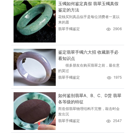
玉镯如何鉴定真假 翡翠玉镯真假
鉴定的方法
花钱买到真品似乎是每位消费者一直以
来的愿
翡翠手镯鉴定
2906
鉴定翡翠手镯六大招 收藏新手必
看知识点
很多朋友在购买翡翠之前，最在意
的莫过
翡翠手镯鉴定
1975
如何鉴别翡翠A、B、C、D货 翡翠
各等级的特征
而造假翡翠物理结构不完整，敲击时会
发出沉
翡翠手镯鉴定
2547