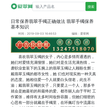
搜索产品名
日常保养翡翠手镯正确做法 翡翠手镯保养
基本知识
时间：2019-09-03 16:46:53
编辑：爱翠网
喜欢
翡翠
玉镯的女子，内心是多情而通透的，
她们对爱情充满憧憬，她们对是生活充满热情，一
袭职业套装下的玉腕上的翡翠玉镯让人顾盼生辉；
戴翡翠玉镯的都市女性，她 们也对现实抱一种天真
的态度。她相信爱一个人就要白头偕老，此生不
渝；戴翡翠玉镯的女子，只要爱上一个人，那多半
就会是她最初的和最终的爱。都市丽人由于平时 工
作紧张，难得有太多时间妆扮容颜，但她们细密的
心思有一部分就藏在手镯里，在环佩叮当中流露出