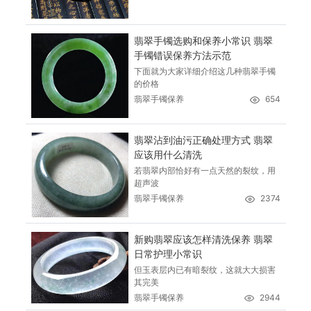
翡翠手镯选购和保养小常识 翡翠
手镯错误保养方法示范
下面就为大家详细介绍这几种翡翠手镯
的价格
翡翠手镯保养
654
翡翠沾到油污正确处理方式 翡翠
应该用什么清洗
若翡翠内部恰好有一点天然的裂纹，用
超声波
翡翠手镯保养
2374
新购翡翠应该怎样清洗保养 翡翠
日常护理小常识
但玉表层内已有暗裂纹，这就大大损害
其完美
翡翠手镯保养
2944