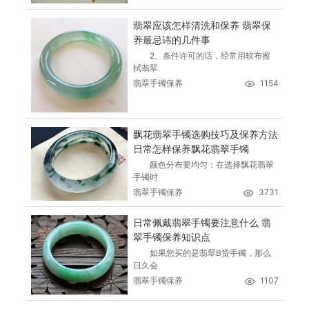
翡翠应该怎样清洗和保养 翡翠保
养最忌讳的几件事
2、条件许可的话，经常用软布擦
拭翡翠
翡翠手镯保养
1154
飘花翡翠手镯选购技巧及保养方法
日常怎样保养飘花翡翠手镯
颜色分布要均匀：在选择飘花翡翠
手镯时
翡翠手镯保养
3731
日常佩戴翡翠手镯要注意什么 翡
翠手镯保养知识点
如果您买的是翡翠B货手镯，那么
日久会
翡翠手镯保养
1107