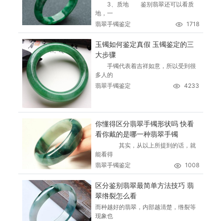
3、质地 鉴别翡翠还可以看质
地，一
翡翠手镯鉴定
1718
玉镯如何鉴定真假 玉镯鉴定的三
大步骤
手镯代表着吉祥如意，所以受到很
多人的
翡翠手镯鉴定
4233
你懂得区分翡翠手镯形状吗 快看
看你戴的是哪一种翡翠手镯
其实，从以上所提到的话，就
能看得
翡翠手镯鉴定
1008
区分鉴别翡翠最简单方法技巧 翡
翠绺裂怎么看
而种越好的翡翠，内部越清楚，绺裂等
现象也