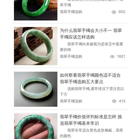
翠手镯
翡翠手镯选购
650
为什么翡翠手镯会大小不一 翡翠
手镯应该怎样选购
翡翠手镯向来被视为是珠宝中最重
要的饰
翡翠手镯选购
1601
如何察看翡翠手镯颜色适不适合
翡翠手镯选购五大要点
选购翡翠手镯,通常情况下需注意以
下方
翡翠手镯选购
415
翡翠手镯价值评判标准是怎样 挑
选翡翠手镯基本常识
翡翠非常适合黄色皮肤佩戴，翡翠
的颜色