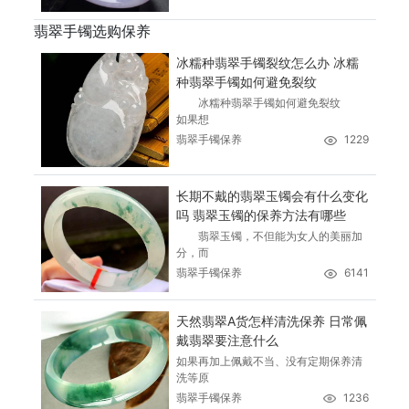
翡翠手镯选购保养
冰糯种翡翠手镯裂纹怎么办 冰糯
种翡翠手镯如何避免裂纹
冰糯种翡翠手镯如何避免裂纹
如果想
翡翠手镯保养
1229
长期不戴的翡翠玉镯会有什么变化
吗 翡翠玉镯的保养方法有哪些
翡翠玉镯，不但能为女人的美丽加
分，而
翡翠手镯保养
6141
天然翡翠A货怎样清洗保养 日常佩
戴翡翠要注意什么
如果再加上佩戴不当、没有定期保养清
洗等原
翡翠手镯保养
1236