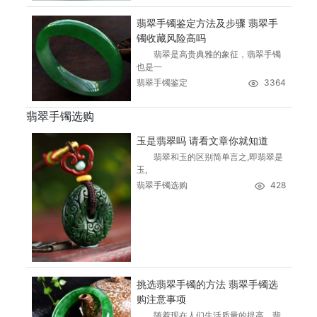
翡翠手镯鉴定方法及步骤 翡翠手
镯收藏风险高吗
翡翠是高贵典雅的象征，翡翠手镯
也是一
翡翠手镯鉴定
3364
翡翠手镯选购
玉是翡翠吗 请看文章你就知道
翡翠和玉的区别简单言之,即翡翠是
玉,
翡翠手镯选购
428
挑选翡翠手镯的方法 翡翠手镯选
购注意事项
随着现在人们生活质量的提高，翡