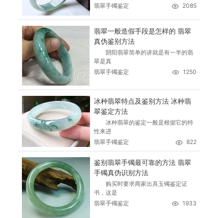
翡翠手镯鉴定
2085
翡翠一般造假手段是怎样的 翡翠
真伪鉴别方法
阴阳翡翠简单的讲就是有一半的翡
翠是真
翡翠手镯鉴定
1250
冰种翡翠特点及鉴别方法 冰种翡
翠鉴定方法
冰种翡翠的鉴定一般是根据它的特
性来进
翡翠手镯鉴定
822
鉴别翡翠手镯最可靠的方法 翡翠
手镯真伪识别方法
购买时要求商家出具玉镯鉴定证
书，这是
翡翠手镯鉴定
1933