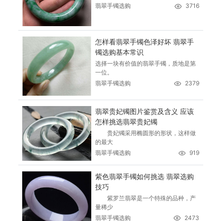
翡翠手镯选购
3716
怎样看翡翠手镯色泽好坏 翡翠手
镯选购基本常识
选择一块有价值的翡翠手镯，质地是第
一位。
翡翠手镯选购
2379
翡翠贵妃镯图片鉴赏及含义 应该
怎样挑选翡翠贵妃镯
贵妃镯采用椭圆形的形状，这样做
的最大
翡翠手镯选购
919
紫色翡翠手镯如何挑选 翡翠选购
技巧
紫罗兰翡翠是一个特殊的品种，产
量稀少
翡翠手镯选购
2473