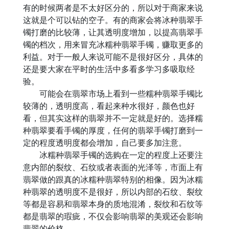
有的时候两者是不太好区分的，所以对于商家来说
这就是个可以钻的空子。有的商家会将冰种翡翠手
镯打磨的比较薄，让其透明度增加，以提高翡翠手
镯的档次，用来冒充冰糯种翡翠手镯，赚取更多的
利益。对于一般人来说可能不是很好区分，具体的
还是要大家在平时的生活中多看多学习多吸取经
验。
可能会在翡翠市场上看到一些糯种翡翠手镯比
较薄的，透明度高，看起来种水很好，颜色也好
看，但其实这样的翡翠并不一定就是好的。选择糯
种翡翠要看手镯的厚度，任何的翡翠手镯打磨到一
定的程度透明度都会增加，自己要多加注意。
冰糯种翡翠手镯的选购在一定的程度上还要注
意内部的裂纹、石纹或者表面的光泽等，市面上有
翡翠做的跟真的冰糯种翡翠特别的相像。因为冰糯
种翡翠的透明度不是很好，所以内部的石纹、裂纹
等都是容易和翡翠本身的质地混淆，裂纹和石纹等
都是翡翠的瑕疵，不仅会影响翡翠的美观还会影响
翡翠的价格。