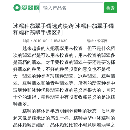
搜索产品名
冰糯种翡翠手镯选购诀窍 冰糯种翡翠手镯
和糯种翡翠手镯区别
时间：2019-09-11 15:31:30
编辑：爱翠网
越来越多的人把
翡翠
用来投资，但不是什么档
次的翡翠都是可以用来投资的，用来投资的翡翠多
是高档的翡翠。对于要投资的翡翠主要还是要选择
好翡翠的种类，不好的种类投资的意义也不是很
大，翡翠的种类有玻璃种翡翠、冰种翡翠、糯种翡
翠、豆种翡翠和油青种翡翠等。所有的翡翠种类中
玻璃种和冰种优质翡翠投资的意义是很大的，且它
十分的难得，糯种翡翠中有投资收藏意义的是冰糯
种翡翠。
糯种的整体是半透明到弱透明的状态，质地看
起来像是糯米汤的感觉一样。糯种类型中冰糯种的
晶体颗粒是细的，晶体颗粒比较小就意味着翡翠之