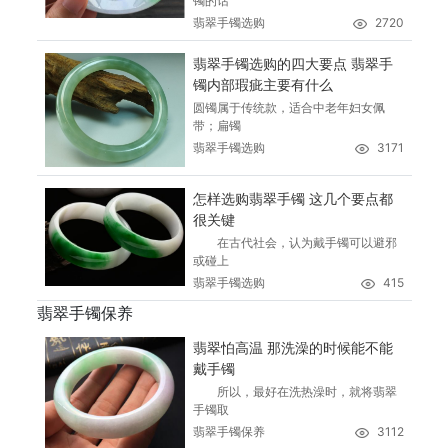
镯的话
翡翠手镯选购
2720
翡翠手镯选购的四大要点 翡翠手
镯内部瑕疵主要有什么
圆镯属于传统款，适合中老年妇女佩
带；扁镯
翡翠手镯选购
3171
怎样选购翡翠手镯 这几个要点都
很关键
在古代社会，认为戴手镯可以避邪
或碰上
翡翠手镯选购
415
翡翠手镯保养
翡翠怕高温 那洗澡的时候能不能
戴手镯
所以，最好在洗热澡时，就将翡翠
手镯取
翡翠手镯保养
3112