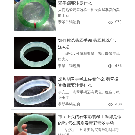
翠手镯要注意什么
人们热爱翡翠这样一种大自然孕育的美
丽玉石
翡翠手镯选购
973
如何挑选翡翠手镯 翡翠挑选牢记
这4点
现代女性佩戴翡翠手镯，能够展现
出大方
翡翠手镯选购
435
选购翡翠手镯主要看什么 翡翠投
资收藏要注意什么
事实上，翡翠手镯还有紫色、红色，根
据玉质
翡翠手镯选购
466
市面上买的春带彩翡翠手镯都是假
的吗 怎么辨别春带彩翡翠手镯
说实在，如果要购买春带彩翡翠手