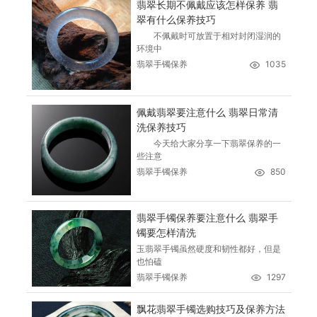
翡翠长期不佩戴应该怎样保养 翡
翠有什么保养技巧
不佩戴时可放置于相对封闭湿润的
环境中
翡翠手镯保养
1035
佩戴翡翠要注意什么 翡翠日常清
洗保养技巧
今天给大家分享一下翡翠保养的一
些注意
翡翠手镯保养
850
翡翠手镯保养要注意什么 翡翠手
镯要怎样清洗
玉翡翠手镯虽然硬度和韧性都好，但是
也怕磕
翡翠手镯保养
1297
飘花翡翠手镯选购技巧及保养方法