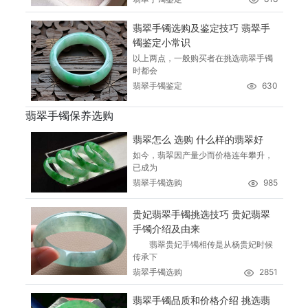
翡翠手镯选购及鉴定技巧 翡翠手
镯鉴定小常识
以上两点，一般购买者在挑选翡翠手镯
时都会
翡翠手镯鉴定
630
翡翠手镯保养选购
翡翠怎么 选购 什么样的翡翠好
如今，翡翠因产量少而价格连年攀升，
已成为
翡翠手镯选购
985
贵妃翡翠手镯挑选技巧 贵妃翡翠
手镯介绍及由来
翡翠贵妃手镯相传是从杨贵妃时候
传承下
翡翠手镯选购
2851
翡翠手镯品质和价格介绍 挑选翡