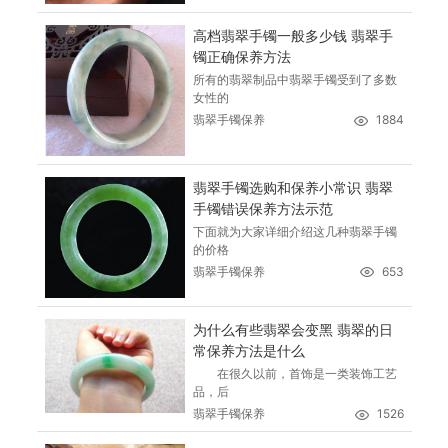
高档翡翠手镯一般多少钱 翡翠手
镯正确保养方法
所有的翡翠制品中翡翠手镯受到了多数
女性的
翡翠手镯保养
1884
翡翠手镯选购和保养小常识 翡翠
手镯错误保养方法示范
下面就为大家详细介绍这几种翡翠手镯
的价格
翡翠手镯保养
653
为什么有些翡翠会变黑 翡翠的日
常保养方法是什么
在很久以前，首饰是一类装饰工艺
品，后
翡翠手镯保养
1526