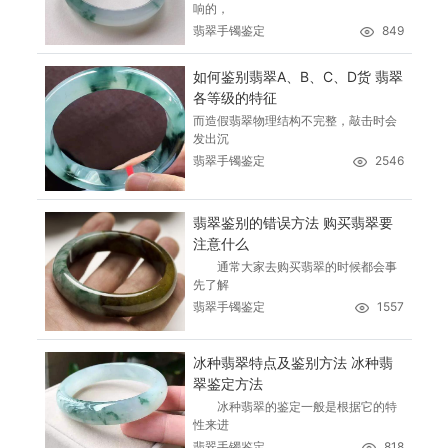
响的，
翡翠手镯鉴定
849
如何鉴别翡翠A、B、C、D货 翡翠
各等级的特征
而造假翡翠物理结构不完整，敲击时会
发出沉
翡翠手镯鉴定
2546
翡翠鉴别的错误方法 购买翡翠要
注意什么
通常大家去购买翡翠的时候都会事
先了解
翡翠手镯鉴定
1557
冰种翡翠特点及鉴别方法 冰种翡
翠鉴定方法
冰种翡翠的鉴定一般是根据它的特
性来进
翡翠手镯鉴定
818