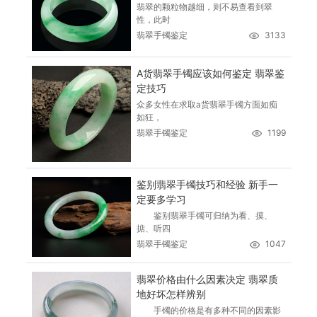
翡翠的颗粒物越细，则不易查看到翠
性，此时
翡翠手镯鉴定
3133
A货翡翠手镯应该如何鉴定 翡翠鉴
定技巧
众多女性在求取a货翡翠手镯方面如痴
如狂，
翡翠手镯鉴定
1199
鉴别翡翠手镯技巧和经验 新手一
定要多学习
鉴别翡翠手镯可归纳为看、摸、
掂、听四
翡翠手镯鉴定
1047
翡翠价格由什么因素决定 翡翠质
地好坏怎样辨别
手镯的价格是有多种不同的因素影