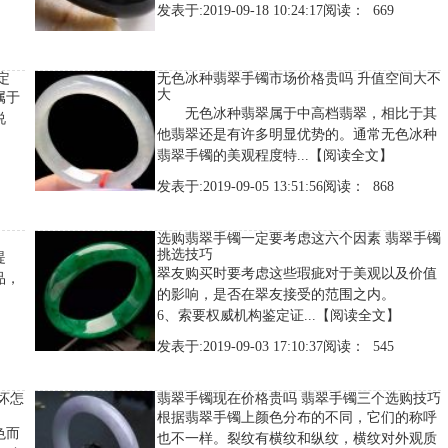
发表于:2019-09-18 10:24:17阅读： 669
定
无色冰种翡翠手镯市场价格贵吗 升值空间大不
大
属于
无色冰种翡翠属于中高档翡翠，相比于其
说
他翡翠还是有许多明显优势的。通常无色冰种
翡翠手镯的美观程度特...
【阅读全文】
发表于:2019-09-05 13:51:56阅读： 868
选购翡翠手镯一定要考虑这六个因素 翡翠手镯
挑选技巧
提
翠友购买时要考虑这些瑕疵对于美观以及价值
品，
的影响，是否在翠友接受的范围之内。
6、索要权威机构鉴定证...
【阅读全文】
发表于:2019-09-03 17:10:37阅读： 545
坏怎
翡翠手镯现在价格贵吗 翡翠手镯三个选购技巧
根据翡翠手镯上颜色分布的不同，它们的称呼
色而
也不一样。裂纹有横纹和纵纹，横纹对外观质