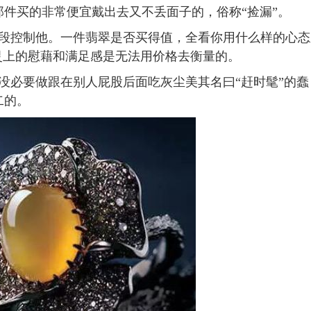
件买的非常便宜戴出去又不丢面子的，俗称“捡漏”。
控制他。一件翡翠是否买得值，全看你用什么样的心态
灵上的慰藉和满足感是无法用价格去衡量的。
必要做跟在别人屁股后面吃灰尘美其名曰“赶时髦”的蠢
二的。