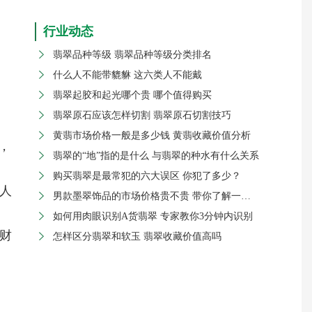
行业动态
翡翠品种等级 翡翠品种等级分类排名

什么人不能带貔貅 这六类人不能戴

翡翠起胶和起光哪个贵 哪个值得购买

、
翡翠原石应该怎样切割 翡翠原石切割技巧

黄翡市场价格一般是多少钱 黄翡收藏价值分析

，
翡翠的“地”指的是什么 与翡翠的种水有什么关系

购买翡翠是最常犯的六大误区 你犯了多少？

人
男款墨翠饰品的市场价格贵不贵 带你了解一下市场

如何用肉眼识别A货翡翠 专家教你3分钟内识别

财
怎样区分翡翠和软玉 翡翠收藏价值高吗
