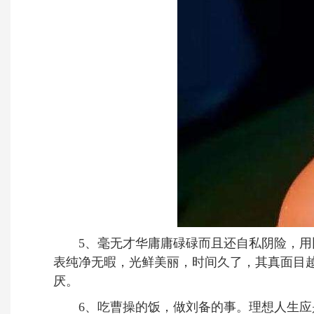
5、毫无才华庸庸碌碌而且还自私阴险，用比
表纯净无暇，光鲜美丽，时间久了，其真面目
厌。
6、吃曹操的饭，做刘备的事。理想人生应是