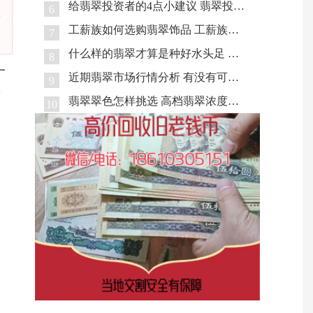
给翡翠投资者的4点小建议 翡翠投资者必看
6
兼
工薪族如何选购翡翠饰品 工薪族选购翡翠攻略
7
什么样的翡翠才算是种好水头足 翡翠有多少个种类
8
一
近期翡翠市场行情分析 有没有可能降价
9
，
翡翠翠色怎样挑选 高档翡翠浓度一般是多少
10