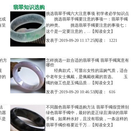
翡翠知识选购
挑选翡翠手镯六大注意事项 初学者必学知识点
光或
挑选翡翠手镯要注意的事项一：翡翠手镯
有呈
的种类。 挑选翡翠手镯要注意的事项七：
这个是一定要注意的，...
【阅读全文】
发表于:2019-09-20 11:17:25阅读： 1221
的方
怎样挑选一款合适的翡翠手镯 翡翠手镯寓意有
哪些
规
经典款式，可显出女性的温婉气质，适合
好的
中老年女士佩戴，是佩戴收藏的首选。 玉
镯的做工也是玉镯品质...
【阅读全文】
发表于:2019-09-20 10:46:53阅读： 616
法
不同颜色翡翠手镯选购方法 翡翠手镯假货辨别
的愿
绿色翡翠手镯中，最好的是正绿且满绿的翡翠
不是
手镯，如果种水好，且没有瑕疵，一条这样的
翡翠手镯价格要近千万...
【阅读全文】