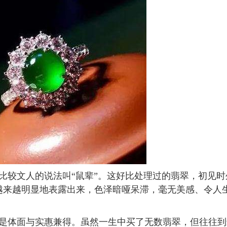
较文人的说法叫“鼠辈”。这好比处理过的翡翠，初见时
越来越明显地表露出来，色泽暗哑呆滞，毫无美感、令人
体面与实惠兼得。虽然一生中买了无数翡翠，但往往到