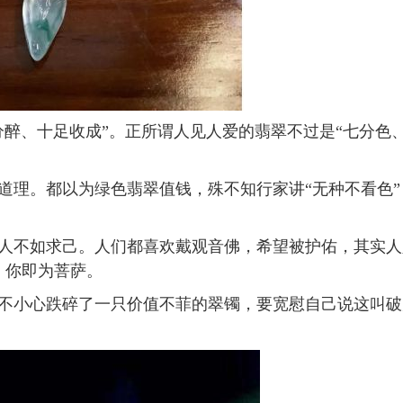
醉、十足收成”。正所谓人见人爱的翡翠不过是“七分色
理。都以为绿色翡翠值钱，殊不知行家讲“无种不看色”
不如求己。人们都喜欢戴观音佛，希望被护佑，其实人
，你即为菩萨。
小心跌碎了一只价值不菲的翠镯，要宽慰自己说这叫破