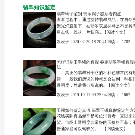
翡翠知识鉴定
翡翠镯子鉴别 翡翠镯子鉴别看四点
查看过程中，通过旋转翡翠成品，在自然
聚光灯直射下，在翡翠表层探寻是不是具
星点状、线状、片状亮...
【阅读全文】
发表于:2020-07-20 18:20:41阅读： 1782
怎样识别玉手镯的真假 鉴定翡翠手镯真假
法
真正的翡翠对于它的种和色非常的有
律，一般我们所说的种就是会达到一种很
透明度，然后我们所说的...
【阅读全文】
发表于:2019-10-17 09:25:04阅读： 1667
玉镯如何鉴定真假 翡翠玉镯真假鉴定的方
花钱买到真品似乎是每位消费者一直以来
望。市场上透明度非常好的玉价格不菲，
普通家庭可以驾驭的。...
【阅读全文】