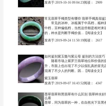
发表于:2019-10-16 09:04:23阅读： 2909
常见翡翠手镯类型有哪些 翡翠手镯真假鉴
常见的冰种、冰糯属于中高档，糯种
中档，豆种偏低档，当然这些都是相对来
的，种水是判断手镯价值...
【阅读全文】
发表于:2019-09-24 11:50:19阅读： 2617
如何鉴别紫玉髓与紫云母 鉴别的方法技巧
随着市场上紫罗兰翡翠地位和价值的
升，市面上也出现了不少以假乱真的冒充
混淆了不少人的判断。因...
【阅读全文】
紫玉翡翠
发表于:2019-09-07 16:43:52阅读： 4347
墨翠翡翠和黑翡翠有什么区别 翡翠种水好
么看
墨翠，同为翡翠的一种，在自然光下呈黑