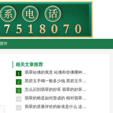
摆件
相关文章推荐
翡翠站佛的寓意 站佛和坐佛哪种好意义
1
黑碧玉手镯一般多少钱 黑碧玉手镯功效
2
怎么识别翡翠的好坏 翡翠的好坏怎样判别
3
翡翠的棉是如何形成的 棉对翡翠有什么影响
4
翡翠的质量评价的标准是什么 这五点缺一不可
5
天