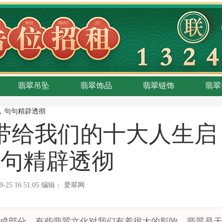
翡翠吊坠
翡翠饰品
翡翠链饰
翡翠
，句句精辟透彻
带给我们的十大人生启
句句精辟透彻
9-25 16:51:05
编辑：
爱翠网
成部分，有些翡翠文化对我们有着很大的影响。翡翠是