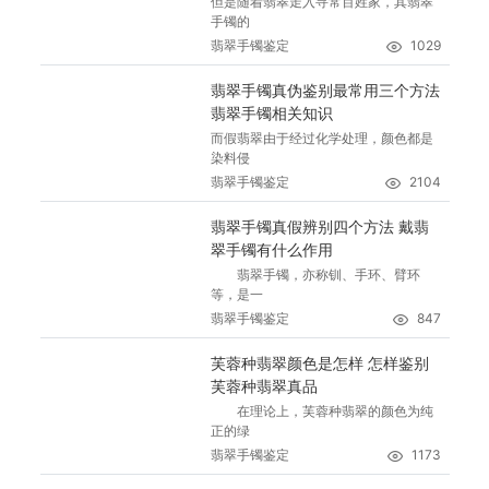
但是随着翡翠走入寻常百姓家，其翡翠
手镯的
翡翠手镯鉴定
1029
翡翠手镯真伪鉴别最常用三个方法
翡翠手镯相关知识
而假翡翠由于经过化学处理，颜色都是
染料侵
翡翠手镯鉴定
2104
翡翠手镯真假辨别四个方法 戴翡
翠手镯有什么作用
翡翠手镯，亦称钏、手环、臂环
等，是一
翡翠手镯鉴定
847
芙蓉种翡翠颜色是怎样 怎样鉴别
芙蓉种翡翠真品
在理论上，芙蓉种翡翠的颜色为纯
正的绿
翡翠手镯鉴定
1173