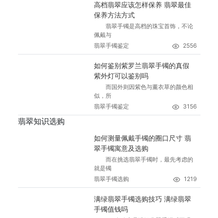
高档翡翠应该怎样保养 翡翠最佳
保养方法方式
翡翠手镯是高档的珠宝首饰，不论
佩戴与
翡翠手镯鉴定
2556
如何鉴别紫罗兰翡翠手镯的真假
紫外灯可以鉴别吗
而国外则因紫色与薰衣草的颜色相
似，所
翡翠手镯鉴定
3156
翡翠知识选购
如何测量佩戴手镯的圈口尺寸 翡
翠手镯寓意及选购
而在挑选翡翠手镯时，最先考虑的
就是镯
翡翠手镯选购
1219
满绿翡翠手镯选购技巧 满绿翡翠
手镯值钱吗