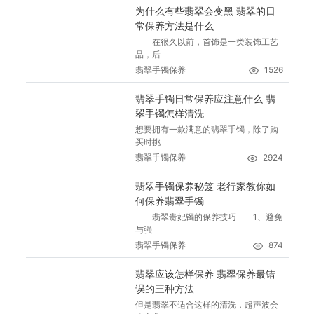
为什么有些翡翠会变黑 翡翠的日
常保养方法是什么
在很久以前，首饰是一类装饰工艺
品，后
翡翠手镯保养
1526
翡翠手镯日常保养应注意什么 翡
翠手镯怎样清洗
想要拥有一款满意的翡翠手镯，除了购
买时挑
翡翠手镯保养
2924
翡翠手镯保养秘笈 老行家教你如
何保养翡翠手镯
翡翠贵妃镯的保养技巧 1、避免
与强
翡翠手镯保养
874
翡翠应该怎样保养 翡翠保养最错
误的三种方法
但是翡翠不适合这样的清洗，超声波会