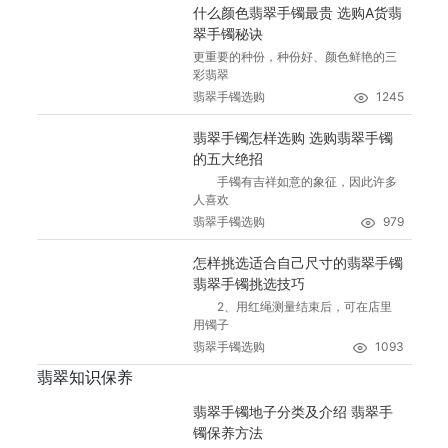
什么颜色翡翠手镯最贵 选购A货翡
翠手镯秘诀
更重要的种份，种份好、颜色鲜艳的三
彩翡翠
翡翠手镯选购
1245
翡翠手镯怎样选购 选购翡翠手镯
的五大绝招
手镯有吉祥如意的象征，因此许多
人喜欢
翡翠手镯选购
979
怎样挑选适合自己尺寸的翡翠手镯
翡翠手镯挑选技巧
2、用红绳测量结束后，可在店里
用镯子
翡翠手镯选购
1093
翡翠知识保养
翡翠手镯地子分类及介绍 翡翠手
镯保养方法