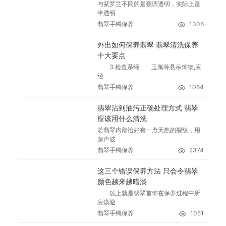
与紫罗兰不同的是强调透明，实际上是
半透明
翡翠手镯保养
1306
外出如何保养翡翠 翡翠清洗保养
十大要点
3.检查系绳 玉佩等悬吊饰物,应
经
翡翠手镯保养
1064
翡翠沾到油污正确处理方式 翡翠
应该用什么清洗
若翡翠内部恰好有一点天然的裂纹，用
超声波
翡翠手镯保养
2374
这三个错误保养方法 只会令翡翠
颜色越来越暗淡
以上就是翡翠首饰在保养过程中所
应该避
翡翠手镯保养
1051