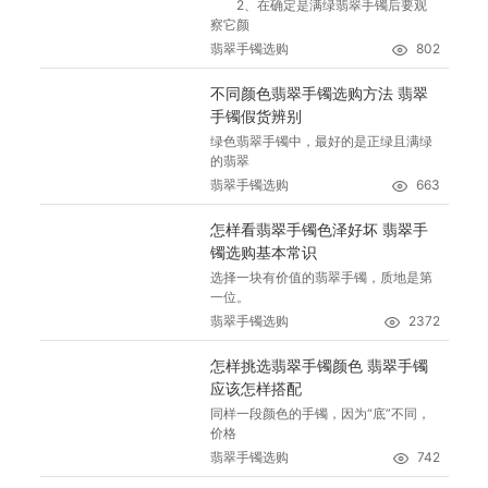
2、在确定是满绿翡翠手镯后要观
察它颜
翡翠手镯选购
802
不同颜色翡翠手镯选购方法 翡翠
手镯假货辨别
绿色翡翠手镯中，最好的是正绿且满绿
的翡翠
翡翠手镯选购
663
怎样看翡翠手镯色泽好坏 翡翠手
镯选购基本常识
选择一块有价值的翡翠手镯，质地是第
一位。
翡翠手镯选购
2372
怎样挑选翡翠手镯颜色 翡翠手镯
应该怎样搭配
同样一段颜色的手镯，因为“底”不同，
价格
翡翠手镯选购
742