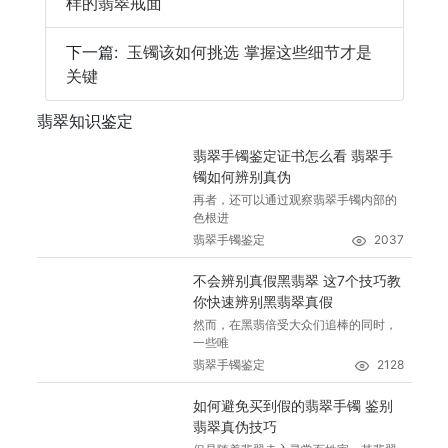
样的翡翠戒面
下一篇:
玉镯该如何挑选 掌握这些细节才是
关键
翡翠知识鉴定
翡翠手镯鉴定证书怎么看 翡翠手
镯如何辨别真伪
再者，还可以通过观察翡翠手镯内部的
色根进
翡翠手镯鉴定
2037
不会辨别真假黑翡翠 这7个技巧教
你快速辨别黑翡翠真假
然而，在黑翡倍受大众们追棒的同时，
一些唯
翡翠手镯鉴定
2128
如何避免买到假的翡翠手镯 鉴别
翡翠真伪技巧