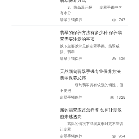
翡翠保养方式
3、防高温开裂 翡翠手镯中含
有水分
翡翠手镯保养
747
翡翠的保养方法有多少种 保养翡
翠需要注意的事项
以下主要以常见的翡翠手镯、翡翠戒
指、翡翠
翡翠手镯保养
506
天然缅甸翡翠手镯专业保养方法
翡翠保养忌讳
缅甸翡翠具有较强的韧性，但
不要把
翡翠手镯保养
1328
新购翡翠应该怎样养 如何让翡翠
越来越透亮
高温的情况下或者夏季时更不应该
让翡翠
翡翠手镯保养
954