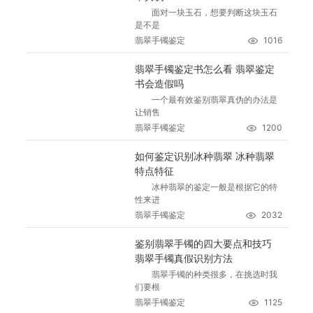
面对一块玉石，想要判断这块玉石
是不是
翡翠手镯鉴定
1016
翡翠手镯鉴定书怎么看 翡翠鉴定
书会造假吗
一个最有效鉴别翡翠真伪的办法是
让销售
翡翠手镯鉴定
1200
如何鉴定识别冰种翡翠 冰种翡翠
特点特征
冰种翡翠的鉴定一般是根据它的特
性来进
翡翠手镯鉴定
2032
鉴别翡翠手镯的四大要点和技巧
翡翠手镯真假识别方法
翡翠手镯的种类很多，在挑选时我
们要根
翡翠手镯鉴定
1125