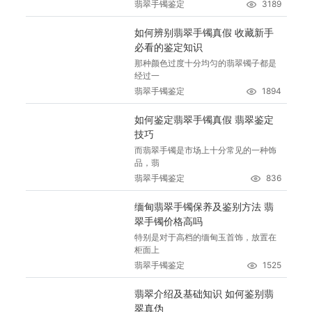
翡翠手镯鉴定
3189
如何辨别翡翠手镯真假 收藏新手
必看的鉴定知识
那种颜色过度十分均匀的翡翠镯子都是
经过一
翡翠手镯鉴定
1894
如何鉴定翡翠手镯真假 翡翠鉴定
技巧
而翡翠手镯是市场上十分常见的一种饰
品，翡
翡翠手镯鉴定
836
缅甸翡翠手镯保养及鉴别方法 翡
翠手镯价格高吗
特别是对于高档的缅甸玉首饰，放置在
柜面上
翡翠手镯鉴定
1525
翡翠介绍及基础知识 如何鉴别翡
翠真伪