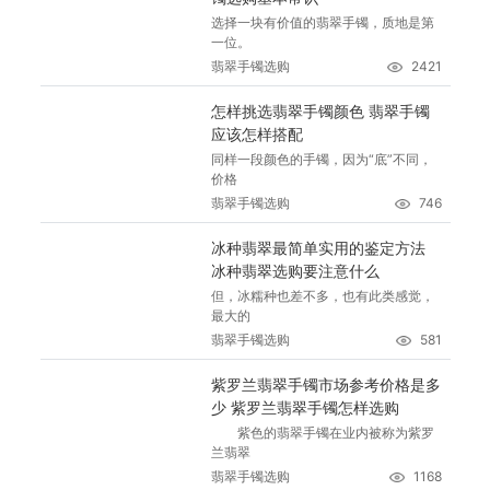
选择一块有价值的翡翠手镯，质地是第
一位。
翡翠手镯选购
2421
怎样挑选翡翠手镯颜色 翡翠手镯
应该怎样搭配
同样一段颜色的手镯，因为“底”不同，
价格
翡翠手镯选购
746
冰种翡翠最简单实用的鉴定方法
冰种翡翠选购要注意什么
但，冰糯种也差不多，也有此类感觉，
最大的
翡翠手镯选购
581
紫罗兰翡翠手镯市场参考价格是多
少 紫罗兰翡翠手镯怎样选购
紫色的翡翠手镯在业内被称为紫罗
兰翡翠
翡翠手镯选购
1168