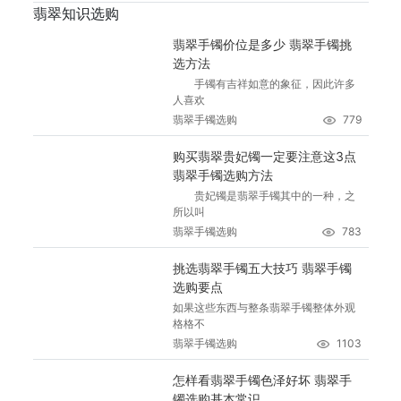
翡翠知识选购
翡翠手镯价位是多少 翡翠手镯挑
选方法
手镯有吉祥如意的象征，因此许多
人喜欢
翡翠手镯选购
779
购买翡翠贵妃镯一定要注意这3点
翡翠手镯选购方法
贵妃镯是翡翠手镯其中的一种，之
所以叫
翡翠手镯选购
783
挑选翡翠手镯五大技巧 翡翠手镯
选购要点
如果这些东西与整条翡翠手镯整体外观
格格不
翡翠手镯选购
1103
怎样看翡翠手镯色泽好坏 翡翠手
镯选购基本常识