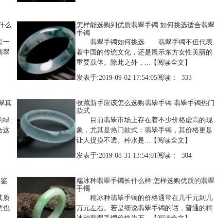
什么
怎样能选购到优质翡翠手镯 如何挑选适合翡翠
手镯
是一
翡翠手镯如何挑选 翡翠手镯不但代表
翡翠
着中国的传统文化，还是展示东方女性美丽的
重要载体。除此之外，...
【阅读全文】
发表于:2019-09-02 17:54:05阅读： 333
翠真
收藏新手应该怎么选购翡翠手镯 翡翠手镯热门
款式
的绿
目前翡翠市场上存在着不少价格虚高的现
合这
象，尤其是热门款式：翡翠手镯，其价格更是
让人捉摸不透。种水是...
【阅读全文】
发表于:2019-08-31 13:54:01阅读： 384
假鉴
糯冰种翡翠手镯长什么样 怎样选购优质的翡翠
手镯
其质
糯冰种翡翠手镯的价格通常在几千元到几
意也
万元左右。若是细说翡翠手镯的话，普通的糯