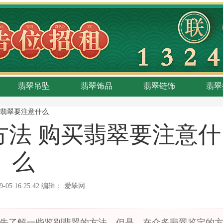
翡翠吊坠
翡翠饰品
翡翠链饰
翡翠
买翡翠要注意什么
方法 购买翡翠要注意什
么
9-05 16:25:42
编辑：
爱翠网
先了解一些鉴别翡翠的方法，但是，在众多翡翠鉴定的