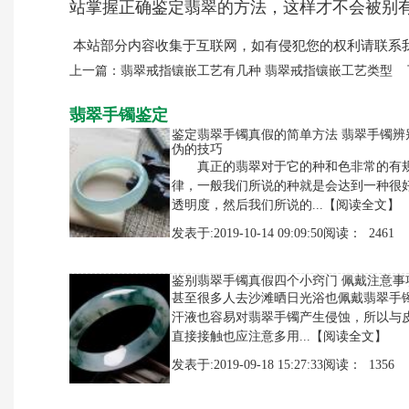
站掌握正确鉴定翡翠的方法，这样才不会被别
本站部分内容收集于互联网，如有侵犯您的权利请联系
上一篇：
翡翠戒指镶嵌工艺有几种 翡翠戒指镶嵌工艺类型
翡翠手镯鉴定
鉴定翡翠手镯真假的简单方法 翡翠手镯辨
伪的技巧
真正的翡翠对于它的种和色非常的有
律，一般我们所说的种就是会达到一种很
透明度，然后我们所说的...
【阅读全文】
发表于:2019-10-14 09:09:50阅读： 2461
鉴别翡翠手镯真假四个小窍门 佩戴注意事
甚至很多人去沙滩晒日光浴也佩戴翡翠手
汗液也容易对翡翠手镯产生侵蚀，所以与
直接接触也应注意多用...
【阅读全文】
发表于:2019-09-18 15:27:33阅读： 1356