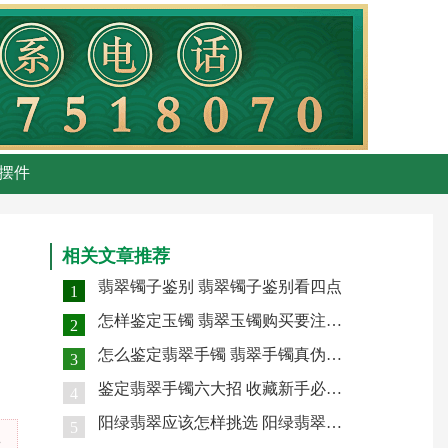
摆件
相关文章推荐
翡翠镯子鉴别 翡翠镯子鉴别看四点
1
怎样鉴定玉镯 翡翠玉镯购买要注意什么
2
怎么鉴定翡翠手镯 翡翠手镯真伪怎么识别判断
3
鉴定翡翠手镯六大招 收藏新手必看知识点
4
阳绿翡翠应该怎样挑选 阳绿翡翠手镯鉴定技巧
5
方