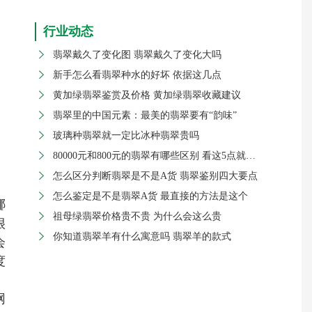
行业动态
翡翠戴久了变化图 翡翠戴久了变化大吗

新手怎么看翡翠种水的好坏 依据这几点

黄加绿翡翠鉴赏及价格 黄加绿翡翠收藏建议

翡翠里的中国元素：最美的翡翠要有“韵味”

玻璃种翡翠就一定比冰种翡翠贵吗

80000元和800元的翡翠有哪些区别 看这5点就知道了

怎么区分判断翡翠是不是A货 翡翠鉴别四大要点

怎么鉴定是不是翡翠A货 最直接的方法是这个

哪
祖母绿翡翠价格贵不贵 为什么会这么贵

很
你知道翡翠羊有什么寓意吗 翡翠羊的款式

会
度
网