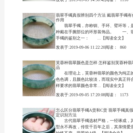
翡翠手镯真假辨别四个方法 戴翡翠手镯有
作用
翡翠手镯，亦称钏、手环、臂环等，
种戴在手腕部位的环形装饰品。 一、
手镯的鉴别之一： ...
【阅读全文】
发表于:2019-09-06 11:22:20阅读： 860
芙蓉种翡翠颜色是怎样 怎样鉴别芙蓉种翡
品
在理论上，芙蓉种翡翠的颜色为纯正
色色调，且颜色比较淡，而现实中真正符
样要求的翡翠颜色非常...
【阅读全文】
发表于:2019-09-05 17:20:08阅读： 1173
怎么区分翡翠手镯A货和C货 翡翠手镯真
定识别方法
古代翡翠手镯选材严格，一经琢成，
型永不再改，传世千百年之后，其亲情爱