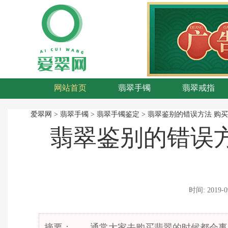
网站首页
翡翠手镯
翡翠戒指
翡翠知识
玉石
爱翠网
>
翡翠手镯
>
翡翠手镯鉴定
>
翡翠鉴别的错误方法 购
翡翠鉴别的错误
时间:
2019-0
摘要： 通常大家去购买翡翠的时候都会事