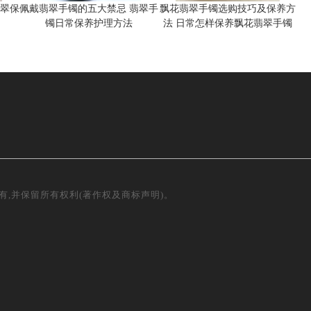
翡翠保
佩戴翡翠手镯的五大禁忌 翡翠手
飘花翡翠手镯选购技巧及保养方
镯日常保养护理方法
法 日常怎样保养飘花翡翠手镯
权所有,并保留所有权利(著作权及商标声明)。