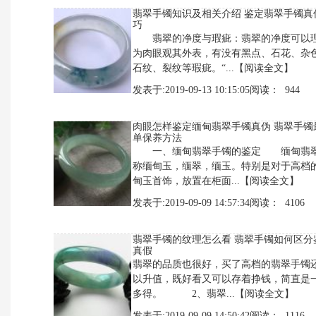
翡翠手镯知识及相关介绍 鉴定翡翠手镯真
巧
翡翠的净度与瑕疵：翡翠的净度可以
为肉眼观其外表，有没有黑点、石花、杂
石纹、裂纹等瑕疵。“...
【阅读全文】
发表于:2019-09-13 10:15:05阅读： 944
肉眼怎样鉴定缅甸翡翠手镯真伪 翡翠手镯
单保养方法
一、缅甸翡翠手镯的鉴定 缅甸翡
称缅甸玉，缅翠，缅玉。特别是对于高档
甸玉首饰，放置在柜面...
【阅读全文】
发表于:2019-09-09 14:57:34阅读： 4106
翡翠手镯的纹理怎么看 翡翠手镯如何区分
真假
翡翠的品质也很好，买了高档的翡翠手镯
以升值，既好看又可以存着挣钱，简直是
多得。 2、翡翠...
【阅读全文】
发表于:2019-09-09 14:50:42阅读： 1116