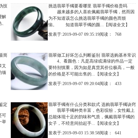
伪技
挑选翡翠手镯要看哪里 翡翠手镯价格贵吗
越来越多的人喜欢佩戴翡翠手镯，然而因
理解
为不知道该怎么挑选翡翠手镯的颜色而烦
色、
恼。 知道翡翠手镯的颜...
【阅读全文】
发表于:2019-09-07 09:35:19阅读： 768
最简
翡翠做工好坏怎么判断鉴别 翡翠选购基本常识
4、看颜色：凡是高绿或满绿的件品一定
翠又
要特别慎重，因为如是真货其价位极高，一般
的缅
的价格是不可能出售的...
【阅读全文】
发表于:2019-09-07 09:20:04阅读： 433
鉴定
翡翠手镯有什么分类和款式 选购翡翠手镯诀窍
翡翠手镯种类丰富，色彩缤纷，女性戴上
还可
总能体现十足的韵味和气质，佩戴翡翠手镯的
一举
女子，不经意间抬起手...
【阅读全文】
发表于:2019-09-03 15:38:58阅读： 641