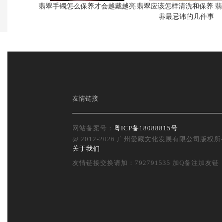
翡翠手镯怎么保养才会越戴越亮
翡翠应该怎样清洗和保养 
养最忌讳的几件事
友情链接
网站备案号：
粤ICP备18088815号
@ 2012-2026 广州爱藏文化发展有限公司版
关于我们
友情链接交换请加：792791535 加Q备注加友链