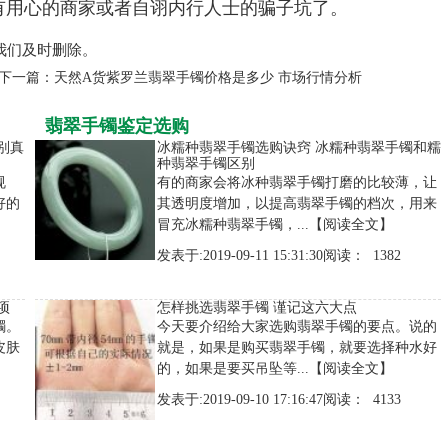
有用心的商家或者自诩内行人士的骗子坑了。
我们及时删除。
下一篇：
天然A货紫罗兰翡翠手镯价格是多少 市场行情分析
翡翠手镯鉴定选购
别真
冰糯种翡翠手镯选购诀窍 冰糯种翡翠手镯和糯
种翡翠手镯区别
规
有的商家会将冰种翡翠手镯打磨的比较薄，让
好的
其透明度增加，以提高翡翠手镯的档次，用来
冒充冰糯种翡翠手镯，...
【阅读全文】
发表于:2019-09-11 15:31:30阅读： 1382
项
怎样挑选翡翠手镯 谨记这六大点
镯。
今天要介绍给大家选购翡翠手镯的要点。说的
皮肤
就是，如果是购买翡翠手镯，就要选择种水好
的，如果是要买吊坠等...
【阅读全文】
发表于:2019-09-10 17:16:47阅读： 4133