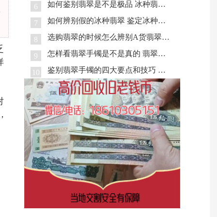
如何鉴别翡翠是不是极品 冰种翡翠真伪识别技巧
6
手
如何辨别假的冰种翡翠 鉴定冰种翡翠的方法
7
选购翡翠的时候怎么辨别A货翡翠手镯 鉴定A货翡翠手镯的技巧
8
乏
怎样看翡翠手镯是不是真的 翡翠手镯真假鉴定识别技巧和方法
9
样
鉴别翡翠手镯的四大要点和技巧 翡翠手镯真假识别方法
10
对
，